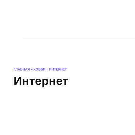
Skip
to
content
Главная
Интерьер и архитектура
ГЛАВНАЯ
»
ХОББИ
»
ИНТЕРНЕТ
Интернет
ИНТЕРНЕТ