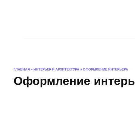
Skip
to
content
Главная
Интерьер и архитектура
ГЛАВНАЯ
»
ИНТЕРЬЕР И АРХИТЕКТУРА
»
ОФОРМЛЕНИЕ ИНТЕРЬЕРА
Оформление интерь
ОФОРМЛЕНИЕ ИНТЕРЬЕРА