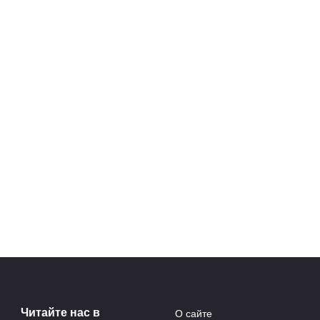
 для
Фреска в интерьере: от
дбору
древних стен до современных
в
квартир
0
03.08.2025
Читайте нас в
О сайте