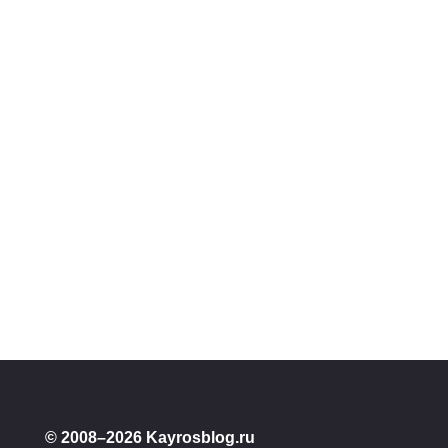
Эстетика ванной комнаты: мон
сантехники и скрытых инсталл
интерьере
0
17.01.2026
Главная
Интерьер и архитектура
Дизайн
ОФОРМЛЕНИЕ ИНТЕРЬЕРА
ОФОРМЛ
© 2008–2026 Kayrosblog.ru