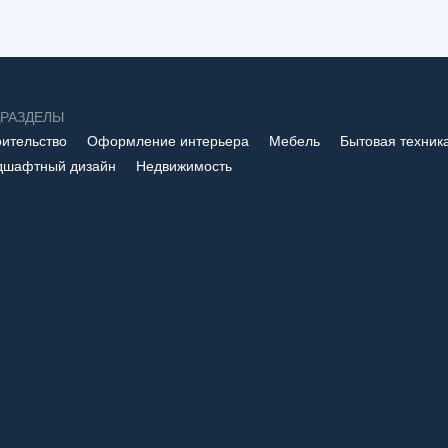
ре квартиры и загородного
РАЗДЕЛЫ
оительство
Оформление интерьера
Мебель
Бытовая техник
 ТЕХНИКА
БЫТОВАЯ ТЕХНИКА
дшафтный дизайн
Недвижимость
анить протечки:
Ремонт iPhone 16 Pro:
 люка, шланги, хомуты
руководство по ценам
поломкам и выбору се
2025 году