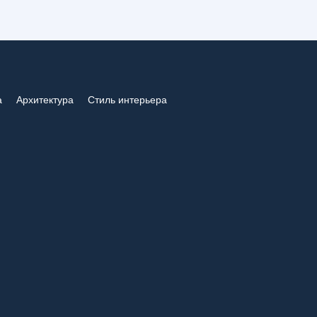
 дома
а
Архитектура
Стиль интерьера
СТРОИТЕЛЬСТВО
 Полное
Современные материалы для
,
отделки фасада: полный гид
рвиса в
по выбору