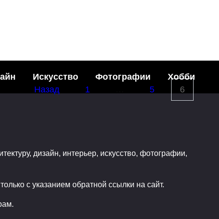
сновные
айн
Искусство
Фотографии
Хобби
Назад
1
…
5
6
итектуру, дизайн, интерьер, искусство, фотографии,
олько с указанием обратной ссылки на сайт.
рам.