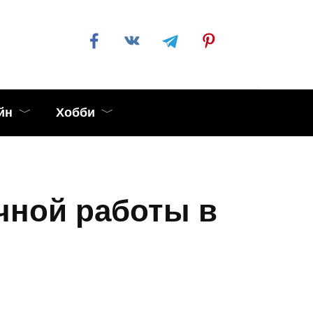
йн
Хобби
чной работы в