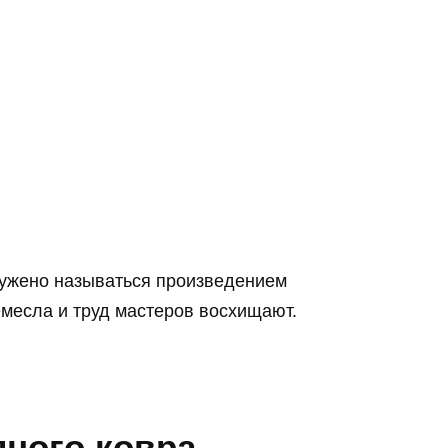
ужено называться произведением
ремесла и труд мастеров восхищают.
яного ковра