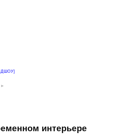
ЙДШОУ]
►
ременном интерьере