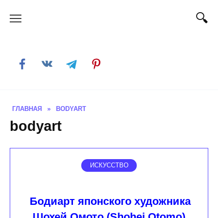
Skip
to
content
ГЛАВНАЯ
»
BODYART
bodyart
ИСКУССТВО
Бодиарт японского художника
Шохей Омото (Shohei Otomo)