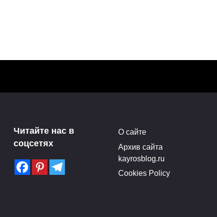
g» –
ый и
т!
10
Читайте нас в
О сайте
соцсетях
Архив сайта
kayrosblog.ru
Cookies Policy