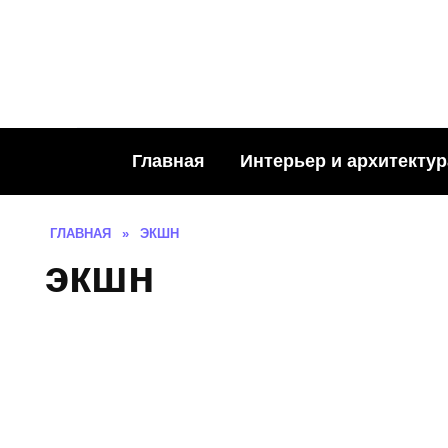
Skip
to
content
Главная
Интерьер и архитектур
ГЛАВНАЯ
»
ЭКШН
экшн