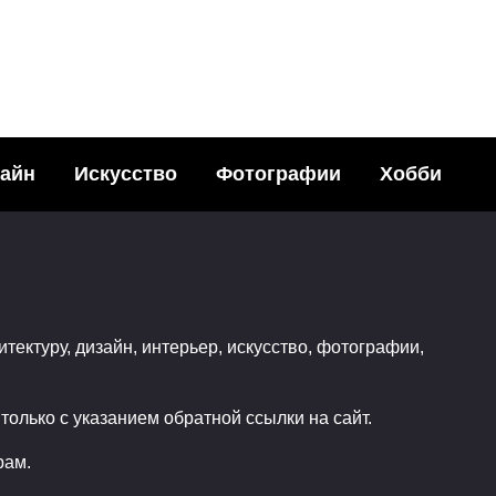
ИСКУССТВО
«Azureus Risin
вают обломы
очень динамичн
айн
Искусство
Фотографии
Хобби
красивый муль
80
03.06.20
итектуру, дизайн, интерьер, искусство, фотографии,
олько с указанием обратной ссылки на сайт.
рам.