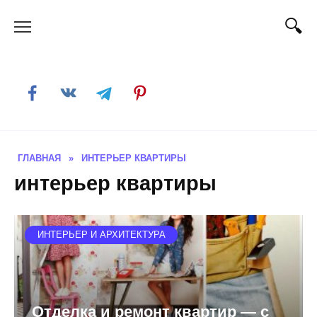
Skip
to
content
ГЛАВНАЯ
»
ИНТЕРЬЕР КВАРТИРЫ
интерьер квартиры
ИНТЕРЬЕР И АРХИТЕКТУРА
Отделка и ремонт квартир — с