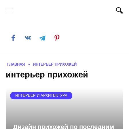
Skip
to
content
ГЛАВНАЯ
»
ИНТЕРЬЕР ПРИХОЖЕЙ
интерьер прихожей
ИНТЕРЬЕР И АРХИТЕКТУРА
Дизайн прихожей по последним