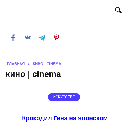
Skip
to
content
ГЛАВНАЯ
»
КИНО | CINEMA
кино | cinema
ИСКУССТВО
Крокодил Гена на японском