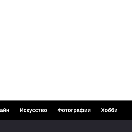
ИСКУССТВО
Интервью с
легендарны
Саймоном Посф
(Simon Posford
лидером кома
Shpongle
46
23.04.20
айн
Искусство
Фотографии
Хобби
ИСКУССТВО