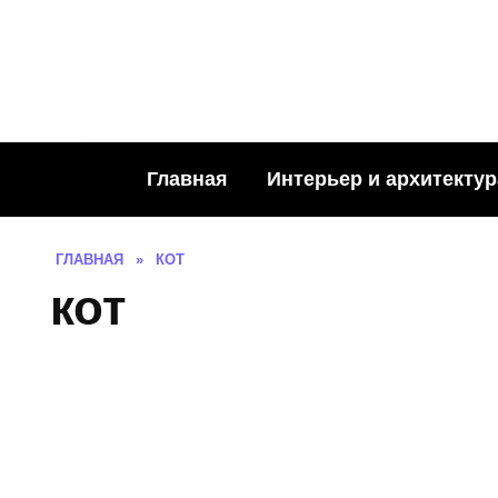
Skip
to
content
Главная
Интерьер и архитектур
ГЛАВНАЯ
»
КОТ
кот