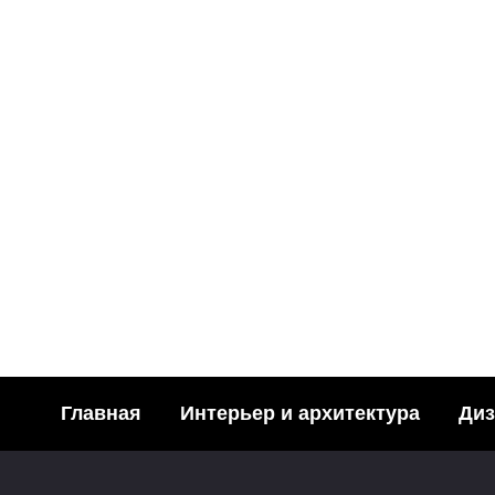
ФОТОПУТЕШЕСТВИЯ
Про отель Ривьера, Анапа
84
07.05.2010
Главная
Интерьер и архитектура
Диз
ИСКУССТВО