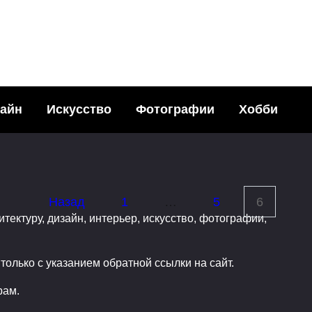
ДИЗАЙН
wasaki
айн
Искусство
Фотографии
Хобби
Текстильный дизай
Уильяма Морриса (W
Morris)
Назад
1
…
5
6
201
25.01.2009
итектуру, дизайн, интерьер, искусство, фотографии,
олько с указанием обратной ссылки на сайт.
рам.