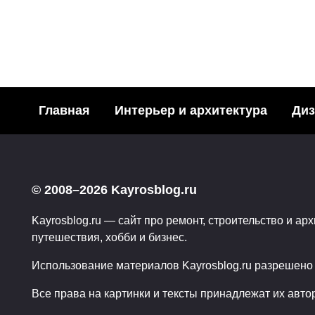
ИСКУССТВО
Художник Audrey Ka
Главная
Интерьер и архитектура
Диз
62
31.01.2009
© 2008–2026 Kayrosblog.ru
Пагинация
Kayrosblog.ru — сайт про ремонт, строительство и арх
записей
путешествия, хобби и бизнес.
Использование материалов Kayrosblog.ru разрешено т
Все права на картинки и тексты принадлежат их авто