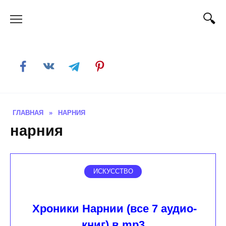
Skip
to
content
ГЛАВНАЯ
»
НАРНИЯ
нарния
ИСКУССТВО
Хроники Нарнии (все 7 аудио-
книг) в mp3