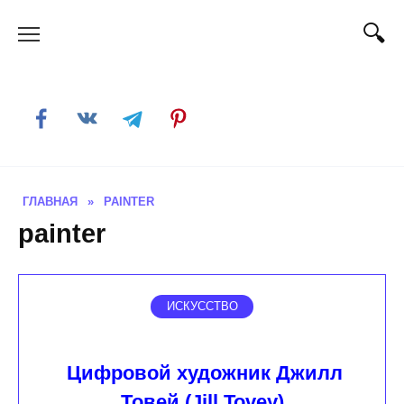
Skip
to
content
ГЛАВНАЯ
»
PAINTER
painter
ИСКУССТВО
Цифровой художник Джилл
Товей (Jill Tovey)