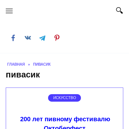
Skip
to
content
ГЛАВНАЯ
»
ПИВАСИК
пивасик
ИСКУССТВО
200 лет пивному фестивалю
Октоберфест