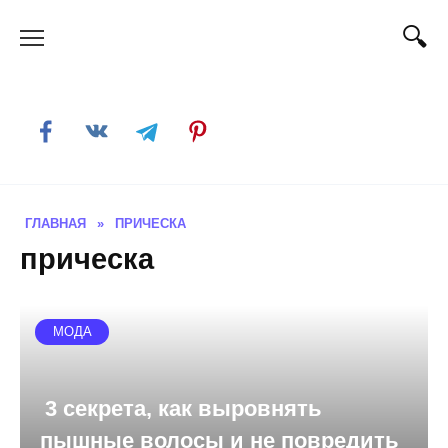
Skip
to
content
ГЛАВНАЯ
»
ПРИЧЕСКА
прическа
МОДА
3 секрета, как выровнять
пышные волосы и не повредить