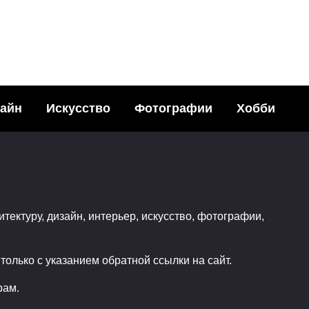
НОВЫЕ ЗАПИСИ
айн
Искусство
Фотографии
Хобби
апрельская
Снимаем портретно
животных — собаки
530
13.03.2012
итектуру, дизайн, интерьер, искусство, фотографии,
олько с указанием обратной ссылки на сайт.
рам.