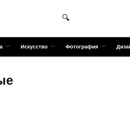
а
Искусство
Фотография
Диза
ые