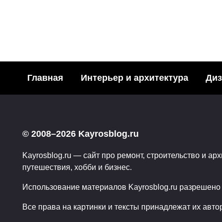
ЮМОР
Главная
Интерьер и архитектура
Диз
Эти смешные животные — 
подборка
549
06.04.2012
© 2008–2026 Kayrosblog.ru
Kayrosblog.ru — сайт про ремонт, строительство и арх
путешествия, хобби и бизнес.
Использование материалов Kayrosblog.ru разрешено т
Все права на картинки и тексты принадлежат их авто