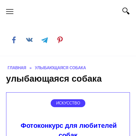
Skip
to
content
ГЛАВНАЯ
»
УЛЫБАЮЩАЯСЯ СОБАКА
улыбающаяся собака
ИСКУССТВО
Фотоконкурс для любителей
собак