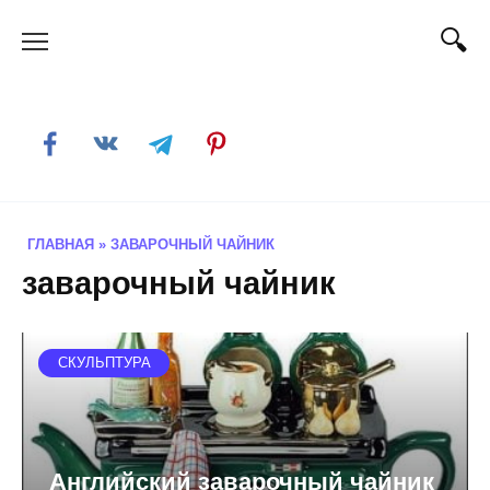
Skip
to
content
ГЛАВНАЯ
»
ЗАВАРОЧНЫЙ ЧАЙНИК
заварочный чайник
СКУЛЬПТУРА
Английский заварочный чайник