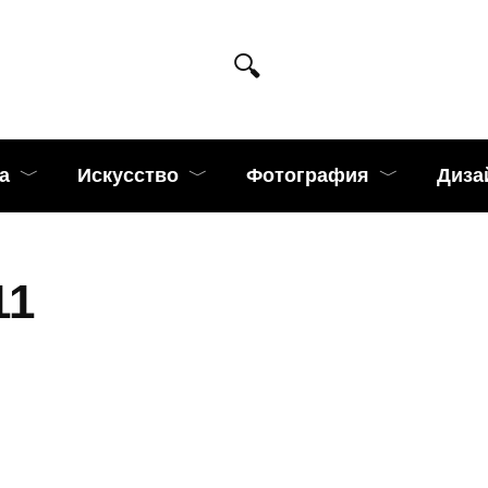
а
Искусство
Фотография
Диза
11