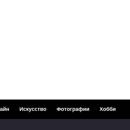
ДИЗАЙН
Креативная рек
Sony Playstatio
го, 2012 года
671
23.11.20
Ж
айн
Искусство
Фотографии
Хобби
Новая кни