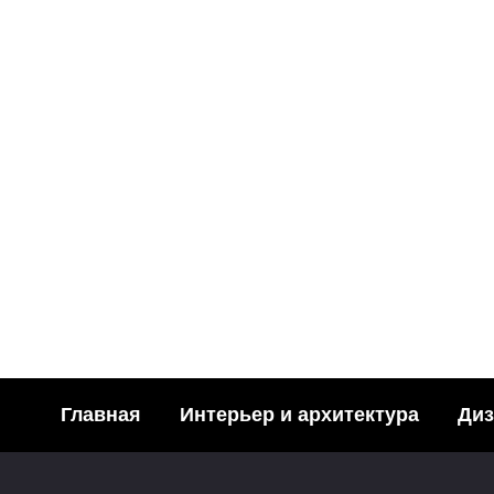
МОДА
Что одеть при встрече Ново
399
23.11.2011
ФОТОГРАФИИ
ПЕЙЗА
Главная
Интерьер и архитектура
Диз