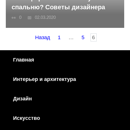
спальню? Советы дизайнера
0
02.03.2020
Пагинация
Назад
1
…
5
6
записей
Главная
Интерьер и архитектура
Дизайн
Искусство