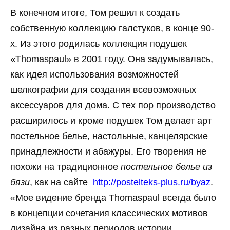
В конечном итоге, Том решил к создать
собственную коллекцию галстуков, в конце 90-
х. Из этого родилась коллекция подушек
«Thomaspaul» в 2001 году. Она задумывалась,
как идея использования возможностей
шелкографии для создания всевозможных
аксессуаров для дома. С тех пор производство
расширилось и кроме подушек Том делает арт
постельное белье, настольные, канцелярские
принадлежности и абажуры. Его творения не
похожи на традиционное
постельное белье из
бязи
, как на сайте
http://postelteks-plus.ru/byaz
.
«Мое видение бренда Thomaspaul всегда было
в концепции сочетания классических мотивов
дизайна из разных периодов истории