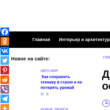
Skip
to
content
Главная
Интерьер и архитектур
ГЛА
Новое на сайте:
Д
АВТО МИР
Как сохранить
технику в строю и не
о
потерять урожай
0
НОВЫЕ ЗАПИСИ