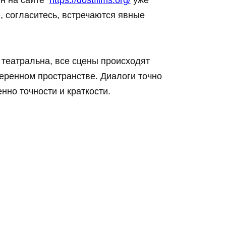
ин на сайте
https://dostfilms.org/
уже
е, согласитесь, встречаются явные
 театральна, все сцены происходят
еренном пространстве. Диалоги точно
нно точности и краткости.