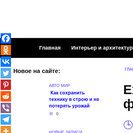
Skip
to
content
Главная
Интерьер и архитектур
ГЛА
Новое на сайте:
E
АВТО МИР
Как сохранить
технику в строю и не
ф
потерять урожай
0
НОВЫЕ ЗАПИСИ