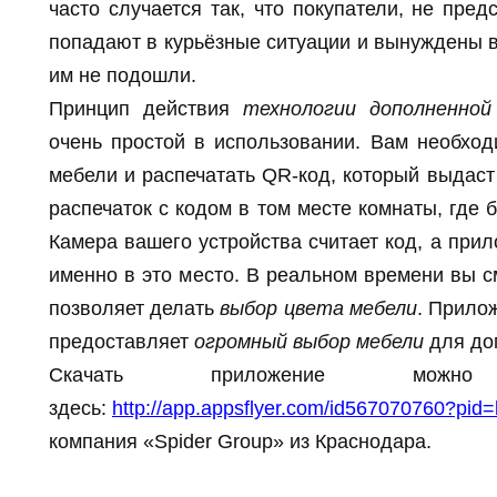
часто случается так, что покупатели, не пре
попадают в курьёзные ситуации и вынуждены в
им не подошли.
Принцип действия
технологии дополненной
очень простой в использовании. Вам необхо
мебели и распечатать QR-код, который выдаст
распечаток с кодом в том месте комнаты, где 
Камера вашего устройства считает код, а при
именно в это место. В реальном времени вы с
позволяет делать
выбор цвета мебели
. Прило
предоставляет
огромный выбор мебели
для до
Скачать приложение можно
здесь:
http://app.appsflyer.com/id567070760?pid
компания «Spider Group» из Краснодара.