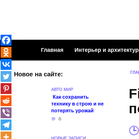
Skip
to
content
Главная
Интерьер и архитектур
ГЛА
Новое на сайте:
F
АВТО МИР
Как сохранить
технику в строю и не
п
потерять урожай
0
НОВЫЕ ЗАПИСИ