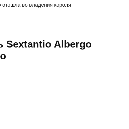
о отошла во владения короля
 Sextantio Albergo
so