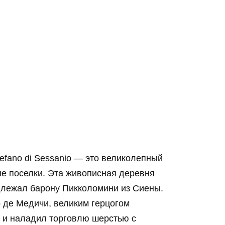
tefano di Sessanio — это великолепный
ые поселки. Эта живописная деревня
адлежал барону Пикколомини из Сиены.
 де Медичи, великим герцогом
о и наладил торговлю шерстью с