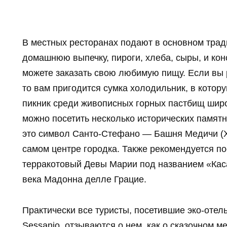
В местных ресторанах подают в основном трад
домашнюю выпечку, пироги, хлеба, сыры, и кон
можете заказать свою любимую пищу. Если вы 
то вам пригодится сумка холодильник, в котор
пикник среди живописных горных пастбищ широ
можно посетить несколько исторических памят
это символ Санто-Стефано — Башня Медичи (X
самом центре городка. Также рекомендуется по
терракотовый Девы Марии под названием «Каса
века Мадонна делле Грацие.
Практически все туристы, посетившие эко-отель 
Sessanio, отзываются о нем, как о сказочном м