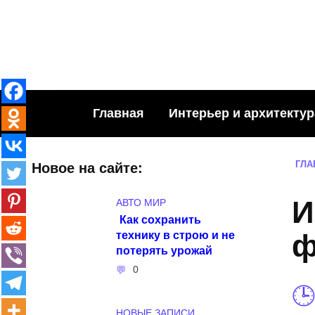
Skip
to
content
Главная
Интерьер и архитектур
ГЛА
Новое на сайте:
И
АВТО МИР
Как сохранить
технику в строю и не
ф
потерять урожай
0
НОВЫЕ ЗАПИСИ