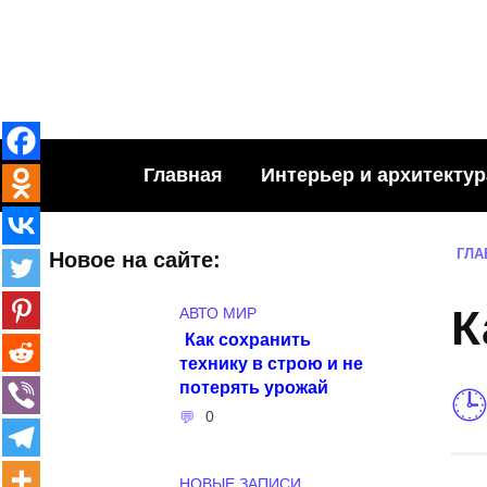
Skip
to
content
Главная
Интерьер и архитектур
ГЛА
Новое на сайте:
К
АВТО МИР
Как сохранить
технику в строю и не
потерять урожай
0
НОВЫЕ ЗАПИСИ