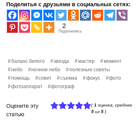
Поделитья с друзьями в социальных сетях:
2
Поделились
баланс белого
звезда
мастер
момент
небо
ночное небо
полезные советы
помощь
совет
съемка
фокус
фото
фотоаппарат
фотограф
(
1
оценка, среднее
Оцените эту
5
из
5
)
статью