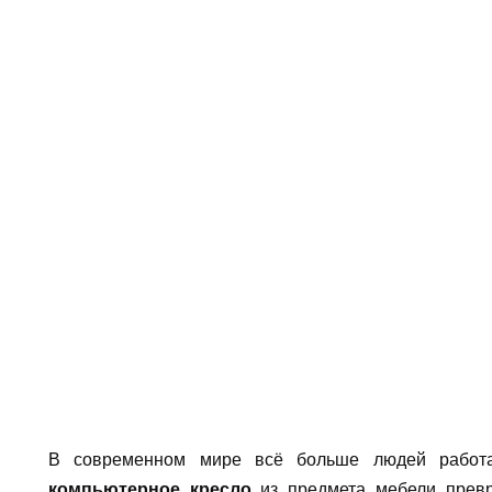
В современном мире всё больше людей работа
компьютерное кресло
из предмета мебели превр