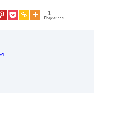
1
Поделился
ья