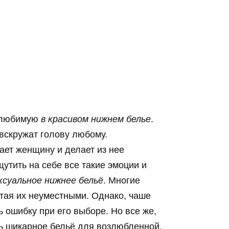
ю любимую
в красивом нижнем белье
.
вскружат голову любому.
ает женщину и делает из нее
утить на себе все такие эмоции и
ксуальное нижнее бельё
. Многие
итая их неуместными. Однако, чаше
ь ошибку при его выборе. Но все же,
ь шикарное бельё для возлюбленной.