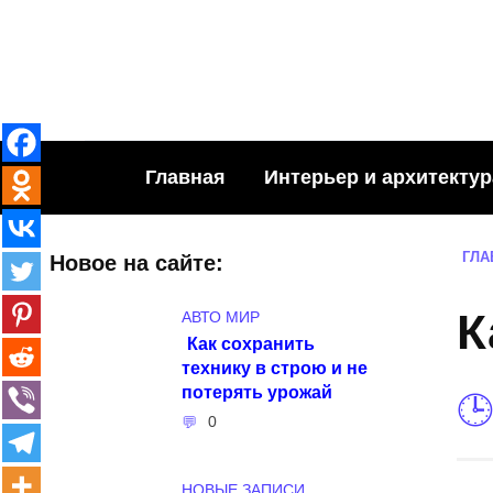
Skip
to
content
Главная
Интерьер и архитектур
ГЛА
Новое на сайте:
К
АВТО МИР
Как сохранить
технику в строю и не
потерять урожай
0
НОВЫЕ ЗАПИСИ