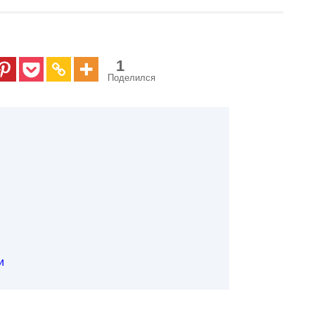
1
Поделился
и