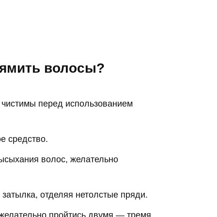
рямить волосы?
и чистимы перед использованием
е средство.
ысыхания волос, желательно
 затылка, отделяя нетолстые пряди.
 желательно пройтись двумя — тремя