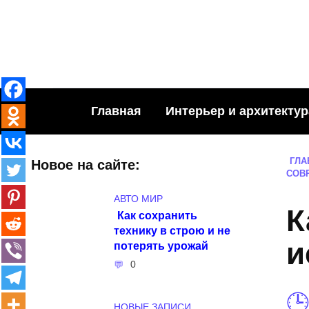
Skip
to
content
Главная
Интерьер и архитектур
ГЛА
Новое на сайте:
СОВ
АВТО МИР
К
Как сохранить
технику в строю и не
и
потерять урожай
0
НОВЫЕ ЗАПИСИ