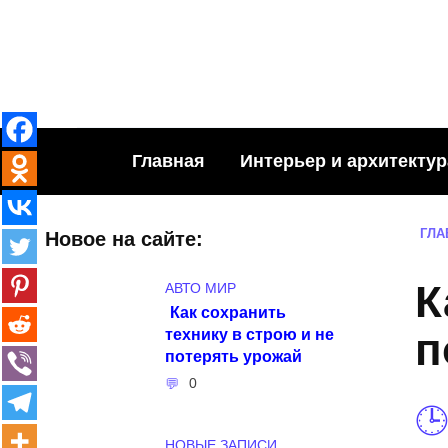
Skip
to
content
Главная
Интерьер и архитектур
ГЛА
Новое на сайте:
К
АВТО МИР
Как сохранить
технику в строю и не
п
потерять урожай
0
НОВЫЕ ЗАПИСИ