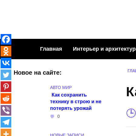
Skip
to
content
Главная
Интерьер и архитектур
ГЛА
Новое на сайте:
К
АВТО МИР
Как сохранить
технику в строю и не
потерять урожай
0
НОВЫЕ ЗАПИСИ