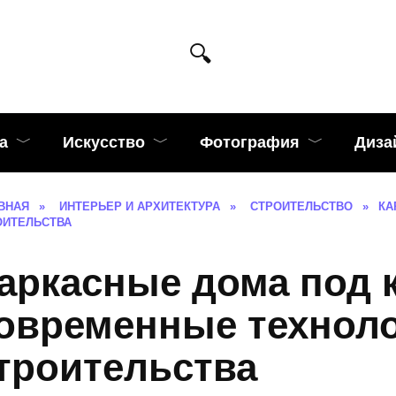
а
Искусство
Фотография
Диза
ВНАЯ
»
ИНТЕРЬЕР И АРХИТЕКТУРА
»
СТРОИТЕЛЬСТВО
»
КА
ОИТЕЛЬСТВА
аркасные дома под
овременные технол
троительства