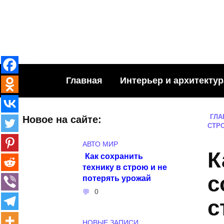
Skip
to
content
Главная
Интерьер и архитектур
ГЛА
Новое на сайте:
СТР
АВТО МИР
К
Как сохранить
технику в строю и не
с
потерять урожай
0
с
НОВЫЕ ЗАПИСИ