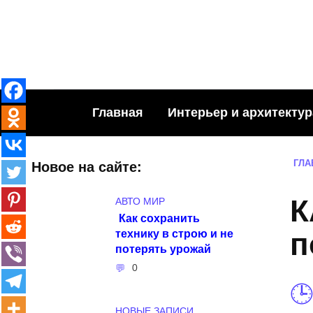
Skip
to
content
Главная
Интерьер и архитектур
ГЛА
Новое на сайте:
К
АВТО МИР
Как сохранить
технику в строю и не
п
потерять урожай
0
НОВЫЕ ЗАПИСИ