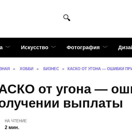
а
Искусство
Фотография
Диза
ВНАЯ
»
ХОББИ
»
БИЗНЕС
»
КАСКО ОТ УГОНА — ОШИБКИ П
АСКО от угона — ош
олучении выплаты
НА ЧТЕНИЕ
2 мин.