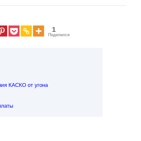
1
Поделился
ния КАСКО от угона
платы