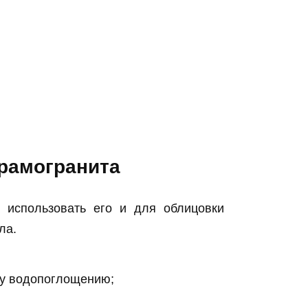
рамогранита
т использовать его и для облицовки
ла.
му водопоглощению;