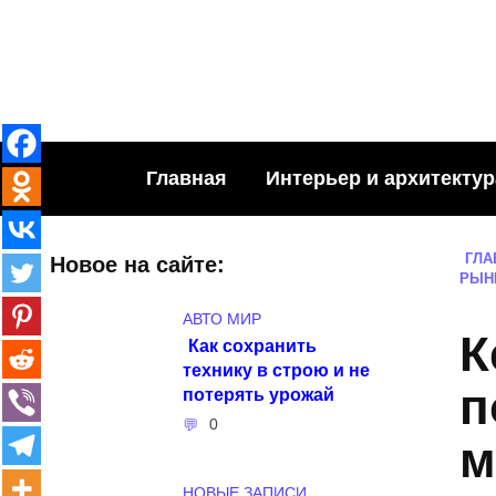
Skip
to
content
Главная
Интерьер и архитектур
ГЛА
Новое на сайте:
РЫН
АВТО МИР
К
Как сохранить
технику в строю и не
п
потерять урожай
0
м
НОВЫЕ ЗАПИСИ