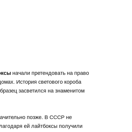
оксы
начали претендовать на право
домах. История светового короба
образец засветился на знаменитом
ачительно позже. В СССР не
лагодаря ей лайтбоксы получили