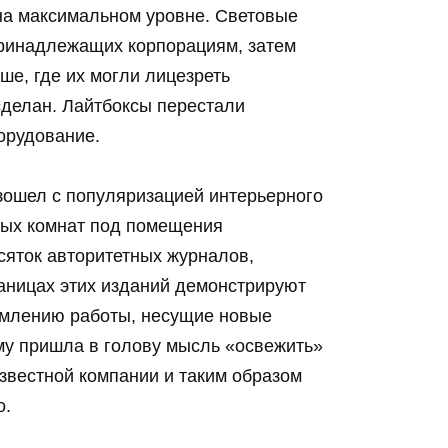
на максимальном уровне. Световые
принадлежащих корпорациям, затем
е, где их могли лицезреть
сделан. Лайтбоксы перестали
орудование.
зошел с популяризацией интерьерного
лых комнат под помещения
сяток авторитетных журналов,
ницах этих изданий демонстрируют
омлению работы, несущие новые
ому пришла в голову мысль «освежить»
звестной компании и таким образом
о.