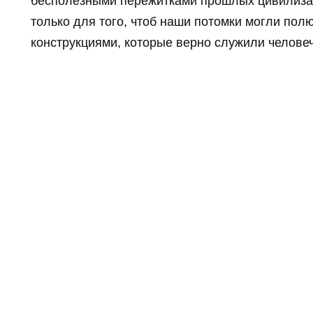
бесполезными пережитками прошлых цивилизац
только для того, чтоб наши потомки могли по
конструкциями, которые верно служили человеч