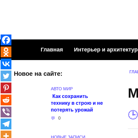
Skip
to
content
Главная
Интерьер и архитектур
ГЛА
Новое на сайте:
М
АВТО МИР
Как сохранить
технику в строю и не
потерять урожай
0
НОВЫЕ ЗАПИСИ