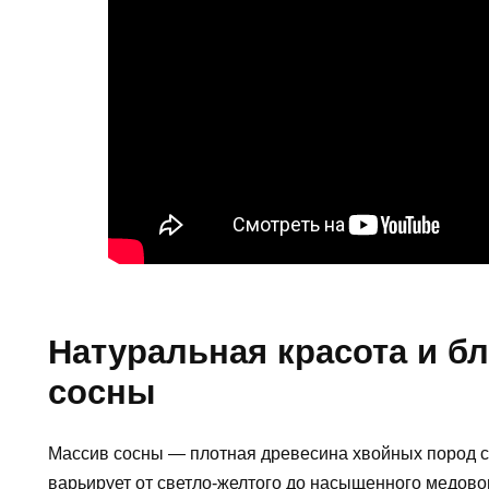
Натуральная красота и б
сосны
Массив сосны — плотная древесина хвойных пород с
варьирует от светло-желтого до насыщенного медовог