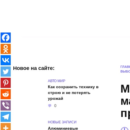
Skip
to
content
Главная
Интерьер и архитектура
ГЛАВ
Новое на сайте:
ВЫБ
АВТО МИР
М
Как сохранить технику в
строю и не потерять
м
урожай
0
п
НОВЫЕ ЗАПИСИ
Алюминиевые