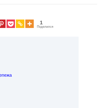
1
Поделился
епежа