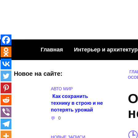
Skip
to
content
Главная
Интерьер и архитектур
ГЛА
Новое на сайте:
ОСО
АВТО МИР
О
Как сохранить
технику в строю и не
н
потерять урожай
0
НОВЫЕ ЗАПИСИ