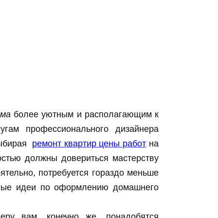
ома
более уютным и располагающим к
лугам профессионального дизайнера
Выбирая
ремонт квартир цены работ
на
остью должны довериться мастерству
оятельно, потребуется гораздо меньше
товые идеи по оформлению домашнего
еру вам, конечно же, понадобятся