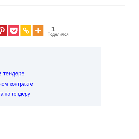
1
Поделился
в тендере
ном контракте
а по тендеру