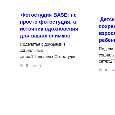
Фотостудия BASE: не
Детс
просто фотостудия, а
сохра
источник вдохновения
взрос
для ваших снимков
ребен
Поделитья с друзьями в
Поделит
социальных
социаль
сетях:1ПоделилсяФотостудия
сетях:2
0
0
0