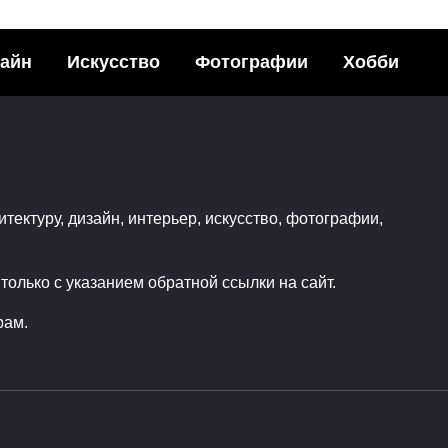
айн
Искусство
Фотографии
Хобби
тать фотографом? С
Любительские
начать?
фотографии космос
финала конкурса Da
ья с друзьями в
Malin Awards 2016
ных сетях:1Поделился
итектуру, дизайн, интерьер, искусство, фотографии,
Поделитья с друзьями в
0
социальных сетях:2Подели
олько с указанием обратной ссылки на сайт.
0
0
рам.