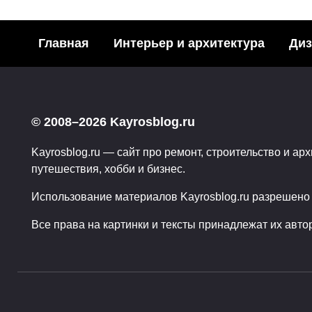
Главная
Интерьер и архитектура
Диз
Фотосессия как
Как с
портфолио для
чего 
© 2008–2026 Kayrosblog.ru
модельного бизнеса
Поделит
социаль
Kayrosblog.ru — сайт про ремонт, строительство и арх
Поделитья с друзьями в
путешествия, хобби и бизнес.
социальных сетях:2Поделились
0
2
0
Использование материалов Kayrosblog.ru разрешено т
Все права на картинки и тексты принадлежат их авто