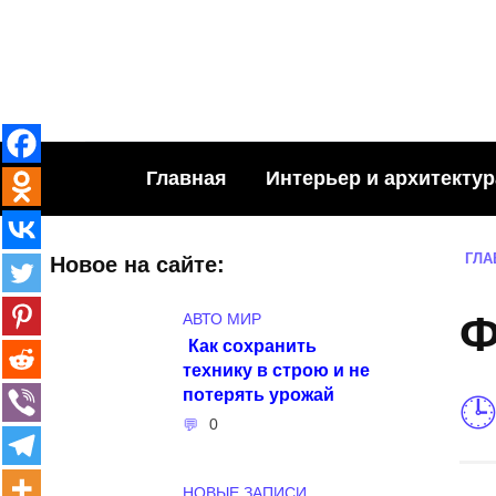
Skip
to
content
Главная
Интерьер и архитектур
ГЛА
Новое на сайте:
Ф
АВТО МИР
Как сохранить
технику в строю и не
потерять урожай
0
НОВЫЕ ЗАПИСИ