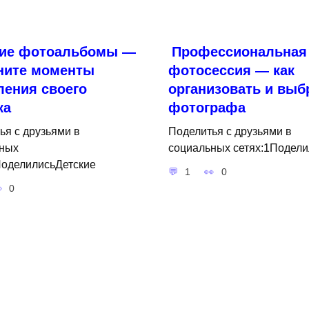
кие фотоальбомы —
Профессиональная
ните моменты
фотосессия — как
ления своего
организовать и выб
ка
фотографа
ья с друзьями в
Поделитья с друзьями в
ных
социальных сетях:1Подели
ПоделилисьДетские
1
0
0