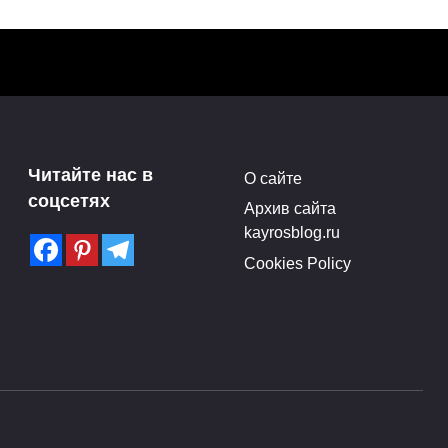
Варианты свадеб и темы
а с
для организации
Читайте нас в
О сайте
vid
торжества
соцсетях
Архив сайта
Поделитья с друзьями в
kayrosblog.ru
социальных сетях:1Поделился
Cookies Policy
лись
0
0