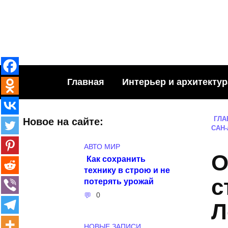
Skip
to
content
Главная
Интерьер и архитектур
ГЛА
Новое на сайте:
САН
АВТО МИР
О
Как сохранить
технику в строю и не
с
потерять урожай
0
Л
НОВЫЕ ЗАПИСИ