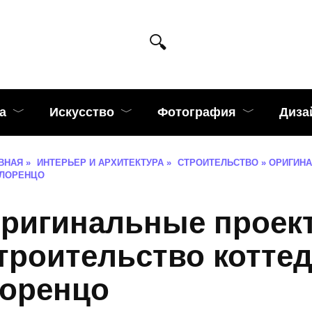
а
Искусство
Фотография
Диза
ВНАЯ
»
ИНТЕРЬЕР И АРХИТЕКТУРА
»
СТРОИТЕЛЬСТВО
»
ОРИГИНА
-ЛОРЕНЦО
ригинальные проек
троительство котте
оренцо