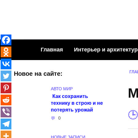
Skip
to
content
Главная
Интерьер и архитектур
ГЛА
Новое на сайте:
М
АВТО МИР
Как сохранить
технику в строю и не
потерять урожай
0
НОВЫЕ ЗАПИСИ