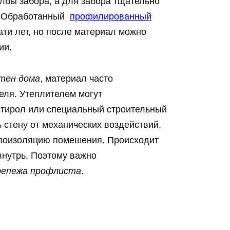
лбы забора, а для забора тщательно
. Обработанный
профилированный
ти лет, но после материал можно
ии.
тен дома
, материал часто
еля. Утеплителем могут
тирол или специальный строительный
 стену от механических воздействий,
плоизоляцию помешения. Происходит
внутрь. Поэтому важно
репежа профлиста
.