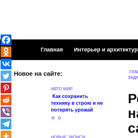
Skip
to
content
Главная
Интерьер и архитектур
ГЛА
Новое на сайте:
ЗАД
АВТО МИР
Р
Как сохранить
технику в строю и не
н
потерять урожай
0
с
НОВЫЕ ЗАПИСИ